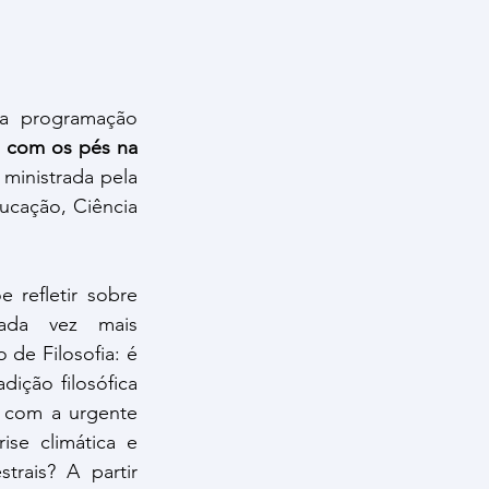
a programação 
a com os pés na 
. A atividade será ministrada pela 
ucação, Ciência 
 refletir sobre 
da vez mais 
de Filosofia: é 
dição filosófica 
r com a urgente 
ise climática e 
trais? A partir 