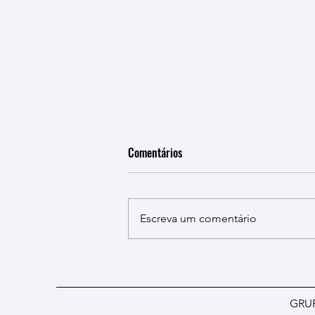
Comentários
Escreva um comentário
Integrantes do Grupo de Pesquisa
Memória, Democracia e Direitos
Humanos publicam capítulos em
GRU