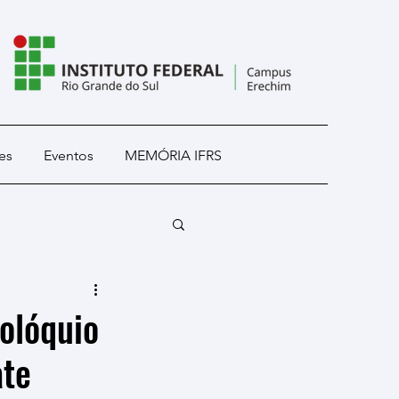
es
Eventos
MEMÓRIA IFRS
Colóquio
ate