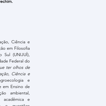
echim.
ção, Ciência e 
o em Filosofia 
Sul (UNIJUÍ), 
ade Federal do 
e ter olhos de 
ção, Ciência e 
groecologia e 
e em Ensino de 
ão ambiental, 
a acadêmica e 
ca e questões 