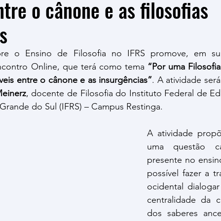
tre o cânone e as filosofias
s
bre o Ensino de Filosofia no IFRS promove, em su
Encontro Online, que terá como tema 
“Por uma Filosofi
íveis entre o cânone e as insurgências”
Meinerz
, docente de Filosofia do Instituto Federal de Ed
 Grande do Sul (IFRS) – Campus Restinga.
A atividade propõe
uma questão ca
presente no ensino 
possível fazer a tra
ocidental dialoga
centralidade da cr
dos saberes ances