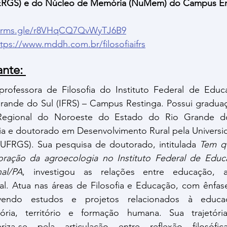
ERGS) e do Núcleo de Memória (NuMem) do Campus Er
forms.gle/r8VHqCQ7QvWyTJ6B9
ttps://www.mddh.com.br/filosofiaifrs
nte: 
professora de Filosofia do Instituto Federal de Educa
rande do Sul (IFRS) – Campus Restinga. Possui graduaçã
 Regional do Noroeste do Estado do Rio Grande do 
ia e doutorado em Desenvolvimento Rural pela Universid
UFRGS). Sua pesquisa de doutorado, intitulada 
Tem qu
oração da agroecologia no Instituto Federal de Educa
al/PA
, investigou as relações entre educação, a
al. Atua nas áreas de Filosofia e Educação, com ênfas
olvendo estudos e projetos relacionados à educaç
ória, território e formação humana. Sua trajetóri
teriza-se pela articulação entre reflexão filosófi