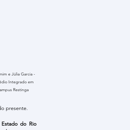
im e Júlia Garcia - 
édio Integrado em 
Campus Restinga
 do presente.
Estado do Rio 