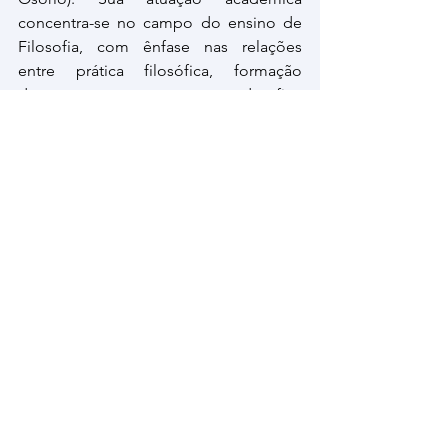
concentra-se no campo do ensino de 
Filosofia, com ênfase nas relações 
entre prática filosófica, formação 
docente e os desafios 
contemporâneos da educação. 
Desenvolve pesquisas voltadas à 
reflexão sobre o lugar da Filosofia nas 
instituições de ensino e suas 
contribuições para a formação crítica 
no ensino médio e superior.
Mais informações pelo e-mail: 
filosofia@ifrs.edu.br