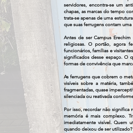
servidores, encontra-se um an
chapas, as marcas do tempo corr
trata-se apenas de uma estrutur
que suas ferrugens contam uma h
Antes de ser Campus Erechim d
religiosas. O portão, agora f
funcionários, famílias e visitant
significados desse espaço. O q
formas de convivência que marc
As ferrugens que cobrem o met
visíveis sobre a matéria, ta
fragmentadas, quase imperceptív
silenciada ou reativada conforme
Por isso, recordar não signific
memória é mais complexo. Trat
imediatamente visível. Quem u
quando deixou de ser utilizado?