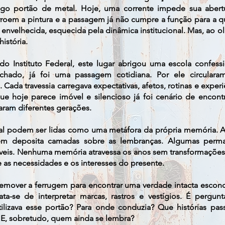
tigo portão de metal. Hoje, uma corrente impede sua abert
oem a pintura e a passagem já não cumpre a função para a qual
a envelhecida, esquecida pela dinâmica institucional. Mas, ao 
istória.
o Instituto Federal, este lugar abrigou uma escola confess
echado, já foi uma passagem cotidiana. Por ele circularam
es. Cada travessia carregava expectativas, afetos, rotinas e expe
ue hoje parece imóvel e silencioso já foi cenário de encont
aram diferentes gerações.
al podem ser lidas como uma metáfora da própria memória. 
mbém deposita camadas sobre as lembranças. Algumas perma
eis. Nenhuma memória atravessa os anos sem transformações. E
 as necessidades e os interesses do presente.
a remover a ferrugem para encontrar uma verdade intacta escon
a-se de interpretar marcas, rastros e vestígios. É pergun
tilizava esse portão? Para onde conduzia? Que histórias p
 E, sobretudo, quem ainda se lembra?