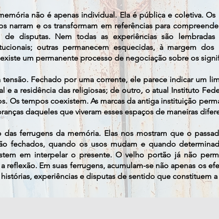
memória não é apenas individual. Ela é pública e coletiva. O
, os narram e os transformam em referências para compreend
de disputas. Nem todas as experiências são lembradas
stitucionais; outras permanecem esquecidas, à margem dos r
o existe um permanente processo de negociação sobre os signi
a tensão. Fechado por uma corrente, ele parece indicar um lim
l e a residência das religiosas; de outro, o atual Instituto Fed
s. Os tempos coexistem. As marcas da antiga instituição perm
mbranças daqueles que viveram esses espaços de maneiras difer
ição das ferrugens da memória. Elas nos mostram que o pass
o fechados, quando os usos mudam e quando determinadas
stem em interpelar o presente. O velho portão já não per
 a reflexão. Em suas ferrugens, acumulam-se não apenas os ef
histórias, experiências e disputas de sentido que constituem a