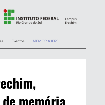
es
Eventos
MEMÓRIA IFRS
echim,
 de memória