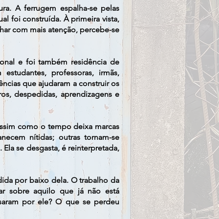
ura. A ferrugem espalha-se pelas
 foi construída. À primeira vista,
olhar com mais atenção, percebe-se
ional e foi também residência de
 estudantes, professoras, irmãs,
riências que ajudaram a construir os
ros, despedidas, aprendizagens e
Assim como o tempo deixa marcas
necem nítidas; outras tornam-se
la se desgasta, é reinterpretada,
dida por baixo dela. O trabalho da
tar sobre aquilo que já não está
assaram por ele? O que se perdeu