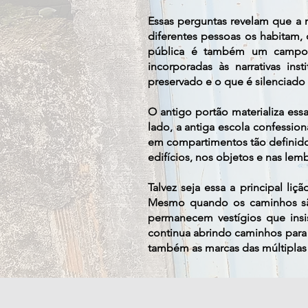
Essas perguntas revelam que a 
diferentes pessoas os habitam
pública é também um campo 
incorporadas às narrativas in
preservado e o que é silenciad
O antigo portão materializa ess
lado, a antiga escola confessiona
em compartimentos tão definido
edifícios, nos objetos e nas le
Talvez seja essa a principal l
Mesmo quando os caminhos sã
permanecem vestígios que insi
continua abrindo caminhos para
também as marcas das múltiplas 