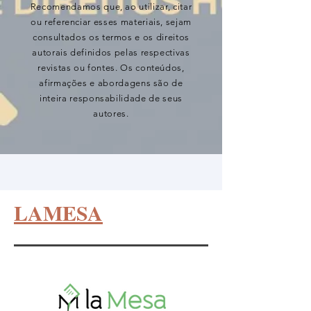
Recomendamos que, ao utilizar, citar
ou referenciar esses materiais, sejam
consultados os termos e os direitos
autorais definidos pelas respectivas
revistas ou fontes. Os conteúdos,
afirmações e abordagens são de
inteira responsabilidade de seus
autores.
LAMESA