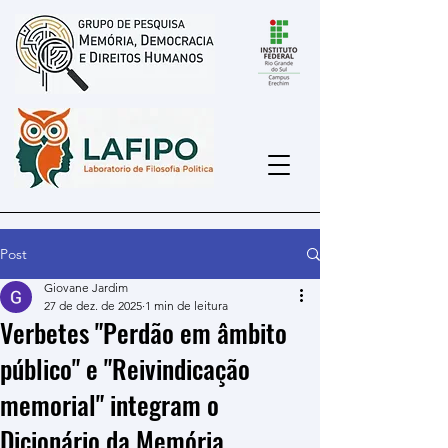
Post
Giovane Jardim
27 de dez. de 2025
1 min de leitura
Verbetes "Perdão em âmbito
público" e "Reivindicação
memorial" integram o
Dicionário da Memória