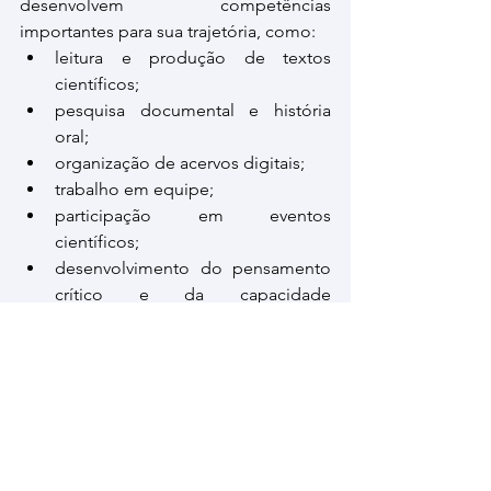
desenvolvem competências 
importantes para sua trajetória, como:
leitura e produção de textos 
científicos;
pesquisa documental e história 
oral;
organização de acervos digitais;
trabalho em equipe;
participação em eventos 
científicos;
desenvolvimento do pensamento 
crítico e da capacidade 
investigativa.
É também uma oportunidade de 
integrar um grupo de pesquisa 
consolidado, contribuindo para a 
construção da memória do IFRS 
Campus Erechim e para a produção de 
conhecimento sobre memória, 